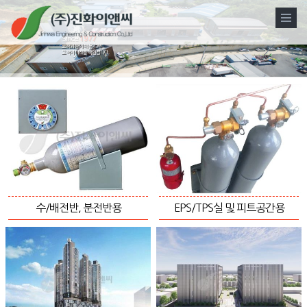
Since
1977
고객과 함께 해 온 43년
고객의 미래를 책임집니다.
소화설비
수/배전반, 분전반용
EPS/TPS실 및 피트공간용