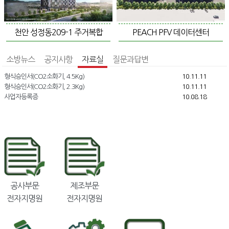
천안 성정동209-1 주거복합
PEACH PFV 데이터센터
소방뉴스
공지사항
자료실
질문과답변
형식승인서(CO2소화기, 4.5Kg)
10.11.11
형식승인서(CO2소화기, 2.3Kg)
10.11.11
사업자등록증
10.08.18
공사부문
제조부문
전자지명원
전자지명원