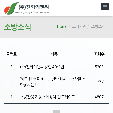
소방소식
Home
고객지원
소방소식
글번호
제목
조회수
3
(주)진화이앤씨 창립 40주년
5203
‘하루 한 번꼴’ 배ㆍ분전반 화재… 적합한 소
2
4737
화장치는?
1
소공간용 자동소화장치 ‘업그레이드’
4807