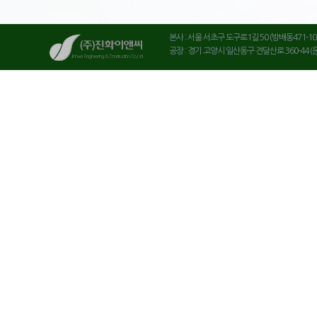
본사 : 서울 서초구 도구로1길 50 (방배동471-10, 진화빌
공장 : 경기 고양시 일산동구 견달산로 360-44 (문봉동 11