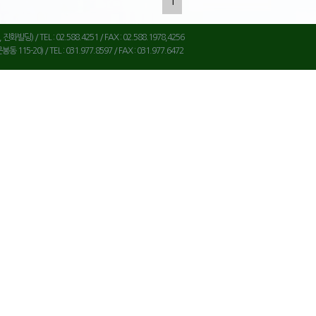
1
딩) / TEL : 02.588.4251 / FAX : 02.588.1978,4256
5-20) / TEL : 031.977.8597 / FAX : 031.977.6472