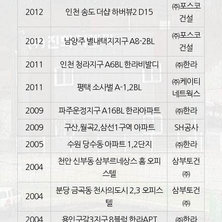
㈜포스코
2012
인천 송도 더샵 하버뷰2 D15
건설
㈜포스코
2012
남양주 별내택지지구 A8-2BL
건설
2011
인천 청라지구 A6BL 한라비발디
㈜한라
㈜케이티
2011
평택 소사벌 A-1,2BL
네트웍스
2009
파주운정지구 A16BL 한라아파트
㈜한라
2009
구산,월곡2,삼선1구역 아파트
SH공사
2005
수원 당수동 아파트 1,2단지
㈜한라
천안 신부동 삼부르네상스 홈 오피
삼부토건
2004
스텔
㈜
분당 금곡동 천사의도시 2,3 오피스
삼부토건
2004
텔
㈜
2004
용인구갈3지구 8블럭 한라APT
㈜한라