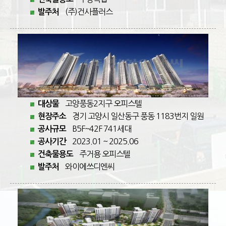
(주)건사플러스
발주처
고양풍동2지구 오피스텔
대상물
경기 고양시 일산동구 풍동 1183번지 일원
현장주소
B5F~42F 741세대
공사규모
2023.01 ~ 2025.06
공사기간
주거용 오피스텔
건축물용도
와이에쓰디엔씨
발주처