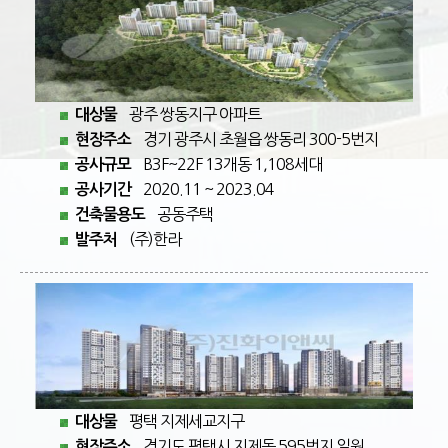
광주 쌍동지구 아파트
대상물
경기 광주시 초월읍 쌍동리 300-5번지
현장주소
B3F~22F 13개동 1,108세대
공사규모
2020.11 ~ 2023.04
공사기간
공동주택
건축물용도
(주)한라
발주처
평택 지제세교지구
대상물
경기도 평택시 지제동 595번지 일원
현장주소