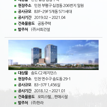
인천 부평구 십정동 206번지 일원
현장주소
B3F~29F 5개동 571세대
공사규모
2019.02 ~ 2021.04
공사기간
공동주택
건축물용도
(주)서희건설
발주처
송도 C2 레지던스
대상물
인천 연수구 송도동 29-1
현장주소
B3~37F 1,456실
공사규모
2018.12 ~ 2021.01
공사기간
오피스텔, , 판매시설
건축물용도
(주)한라
발주처