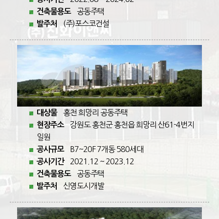
공동주택
건축물용도
(주)포스코건설
발주처
홍천 희망리 공동주택
대상물
강원도 홍천군 홍천읍 희망리 산61-4번지
현장주소
일원
B7~20F 7개동 580세대
공사규모
2021.12 ~ 2023.12
공사기간
공동주택
건축물용도
신영도시개발
발주처