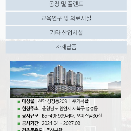
공장 및 플랜트
교육연구 및 의료시설
기타 산업시설
자재납품
천안 성정동209-1 주거복합
대상물
충청남도 천안시 서북구 성정동
현장주소
B5~49F 999세대, 오피스텔80실
공사규모
2024.04 ~ 2027.08
공사기간
주상복합
건축물용도