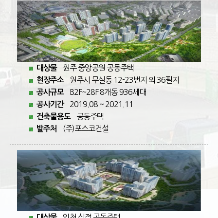
원주 중앙공원 공동주택
대상물
원주시 무실동 12-23번지 외 36필지
현장주소
B2F~28F 8개동 936세대
공사규모
2019.08 ~ 2021.11
공사기간
공동주택
건축물용도
(주)포스코건설
발주처
인천 십정 공동주택
대상물