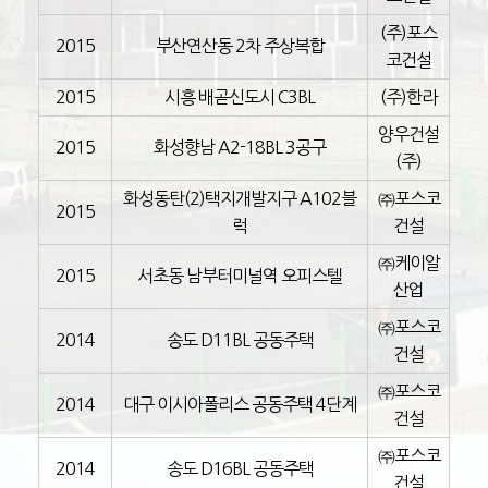
(주)포스
2015
부산연산동 2차 주상복합
코건설
2015
시흥 배곧신도시 C3BL
(주)한라
양우건설
2015
화성향남 A2-18BL 3공구
(주)
화성동탄(2)택지개발지구 A102블
㈜포스코
2015
럭
건설
㈜케이알
2015
서초동 남부터미널역 오피스텔
산업
㈜포스코
2014
송도 D11BL 공동주택
건설
㈜포스코
2014
대구 이시아폴리스 공동주택 4단계
건설
㈜포스코
2014
송도 D16BL 공동주택
건설