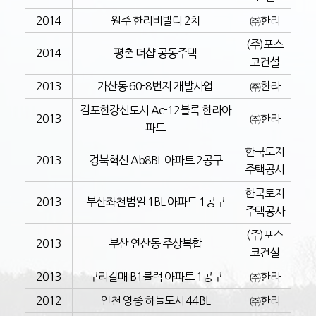
2014
원주 한라비발디 2차
㈜한라
(주)포스
2014
평촌 더샵 공동주택
코건설
2013
가산동 60-8번지 개발사업
㈜한라
김포한강신도시 Ac-12블록 한라아
2013
㈜한라
파트
한국토지
2013
경북혁신 Ab8BL 아파트 2공구
주택공사
한국토지
2013
부산좌천범일 1BL 아파트 1공구
주택공사
(주)포스
2013
부산 연산동 주상복합
코건설
2013
구리갈매 B1블럭 아파트 1공구
㈜한라
2012
인천 영종 하늘도시 44BL
㈜한라