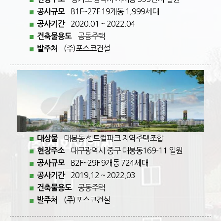
B1F~27F 19개동 1,999세대
공사규모
2020.01 ~ 2022.04
공사기간
공동주택
건축물용도
(주)포스코건설
발주처
대봉동 센트럴파크 지역주택조합
대상물
대구광역시 중구 대봉동169-11 일원
현장주소
B2F~29F 9개동 724세대
공사규모
2019.12 ~ 2022.03
공사기간
공동주택
건축물용도
(주)포스코건설
발주처