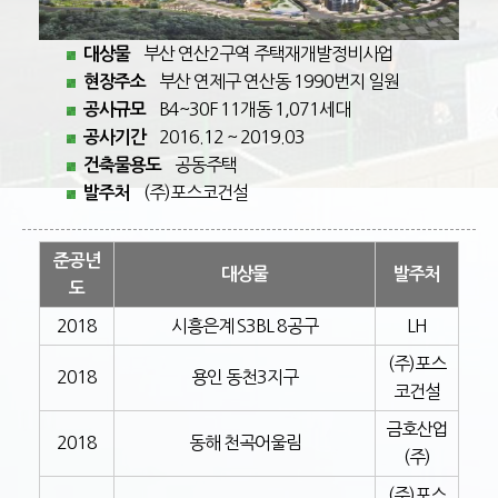
부산 연산2구역 주택재개발정비사업
대상물
부산 연제구 연산동 1990번지 일원
현장주소
B4~30F 11개동 1,071세대
공사규모
2016.12 ~ 2019.03
공사기간
공동주택
건축물용도
(주)포스코건설
발주처
준공년
대상물
발주처
도
2018
시흥은계 S3BL 8공구
LH
(주)포스
2018
용인 동천3지구
코건설
금호산업
2018
동해 천곡어울림
(주)
(주)포스