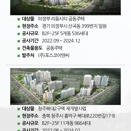
의정부 리듬시티 공동주택
대상물
경기 의정부시 산곡동 399번지 일원
현장주소
B2F~25F 5개동 536세대
공사규모
2022.09 ~ 2024.12
공사기간
공동주택
건축물용도
(주)포스코이앤씨
발주처
청주복대2구역 재개발사업
대상물
충북 청주시 흥덕구 복대로220번길17-8
현장주소
B2F~25F 11개동 986세대
공사규모
2022.08 ~ 2024.02
공사기간