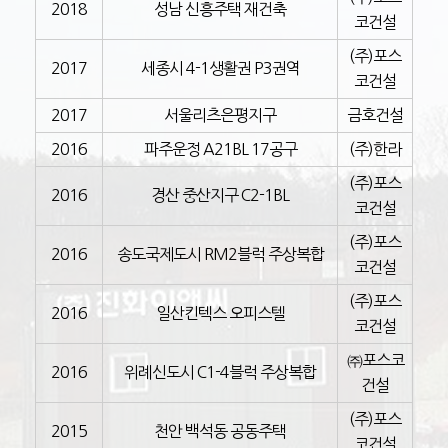
2018
성남 신흥주택 재건축
코건설
(주)포스
2017
세종시 4-1생활권 P3권역
코건설
2017
서울리츠은평지구
금호건설
2016
파주운정 A21BL 17공구
(주)한라
(주)포스
2016
경산 중산지구 C2-1BL
코건설
(주)포스
2016
송도국제도시 RM2블럭 주상복합
코건설
(주)포스
2016
일산킨텍스 오피스텔
코건설
㈜포스코
2016
위례신도시 C1-4블럭 주상복합
건설
(주)포스
2015
천안 백석동 공동주택
코건설