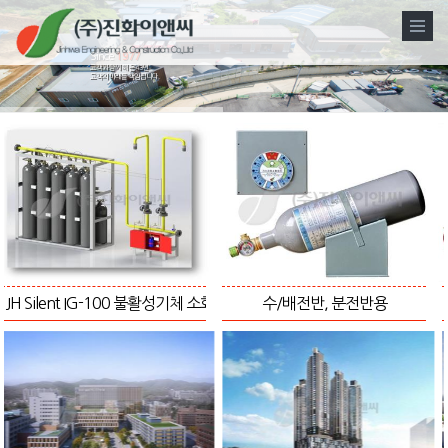
Since
1977
고객과 함께 해 온 43년
고객의 미래를 책임집니다.
 IG-100 불활성기체 소화설비
수/배전반, 분전반용
EPS/TPS