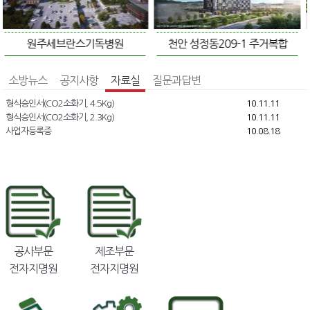
브란스기독병원
천안 성정동209-1 주거복합
PEACH
소방뉴스
공지사항
자료실
질문과답변
형식승인서(CO2소화기, 4.5Kg)
10.11.11
형식승인서(CO2소화기, 2.3Kg)
10.11.11
사업자등록증
10.08.18
공사부문
제조부문
전자지명원
전자지명원